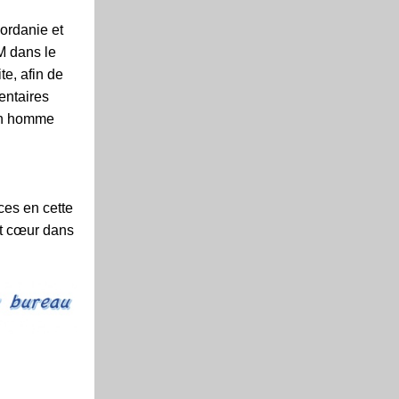
Jordanie et
M dans le
te, afin de
entaires
 un homme
ces en cette
ut cœur dans