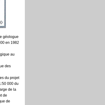
ue géologue
000 en 1982
ogique au
que des
es du projet
1:50 000 du
harge de la
nt de
ique de