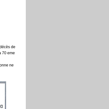
 décès de
a 70 eme
rsonne ne