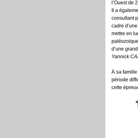
l’Ouest de 
Il a égaleme
consultant 
cadre d’une 
mettre en l
paléozoïque
d’une grand
Yannick C
À sa famill
période diff
cette épreuv