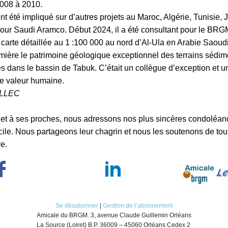
2008 à 2010.
nt été impliqué sur d’autres projets au Maroc, Algérie, Tunisie, 
pour Saudi Aramco. Début 2024, il a été consultant pour le BRG
carte détaillée au 1 :100 000 au nord d’Al-Ula en Arabie Saoudi
umière le patrimoine géologique exceptionnel des terrains sédim
s dans le bassin de Tabuk. C’était un collègue d’exception et
e valeur humaine.
ALLEC
e et à ses proches, nous adressons nos plus sincères condoléan
icile. Nous partageons leur chagrin et nous les soutenons de to
e.
Se désabonner
|
Gestion de l’abonnement
Amicale
du
BRGM
. 3, avenue Claude Guillemin Orléans
La Source (Loiret) B.P. 36009 – 45060 Orléans Cedex 2