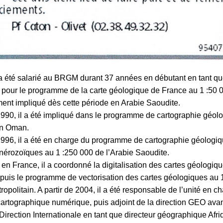
 été salarié au BRGM durant 37 années en débutant en tant q
 pour le programme de la carte géologique de France au 1 :50 
ent impliqué dès cette période en Arabie Saoudite.
990, il a été impliqué dans le programme de cartographie géol
en Oman.
996, il a été en charge du programme de cartographie géologi
anérozoïques au 1 :250 000 de l’Arabie Saoudite.
 en France, il a coordonné la digitalisation des cartes géologiqu
puis le programme de vectorisation des cartes géologiques au 
étropolitain. A partir de 2004, il a été responsable de l’unité en c
cartographique numérique, puis adjoint de la direction GEO ava
 Direction Internationale en tant que directeur géographique Afr