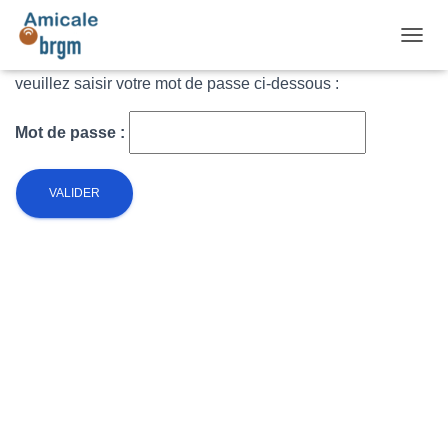
DÉPLI
Ce contenu est protégé par un mot de passe. Pour le voir,
veuillez saisir votre mot de passe ci-dessous :
Mot de passe :