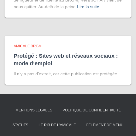
de rigueur et de fidélité au BRGM) Véra JOHAN vient de
nous quitter. Au-delà de la peine
Lire la suite
AMICALE BRGM
Protégé : Sites web et réseaux sociaux :
mode d’emploi
Il n’y a pas d’extrait, car cette publication est protégée.
MENTIONS LEGALES
POLITIQUE DE CONFIDENTIALITÉ
STATUTS
LE RIB DE L’AMICALE
ÉLÉMENT DE MENU