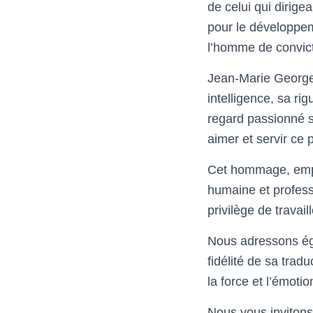
de celui qui dirig
pour le développem
l’homme de convict
Jean-Marie Georgel
intelligence, sa ri
regard passionné s
aimer et servir ce 
Cet hommage, empre
humaine et profess
privilège de travail
Nous adressons éga
fidélité de sa trad
la force et l’émot
Nous vous invitons