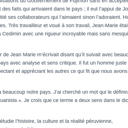
lisations du Gouvernement de Fujimori sans en accepter l
 des faits qui arrivaient dans le pays ; il eut l’appui de 
amitié ses collaborateurs qui l’aimaient sinon l’adoraient
es. Très travailleur et voué à son travail, Jean-Marie ét
ea Cedimin avec une rigueur incroyable mais sans mesquine
 de Jean Marie m’écrivait disant qu’il suivait avec beauc
pays avec analyse et sens critique. Il fut un homme just
ectant et appréciant les autres ce qui fit que nous avons
ima beaucoup notre pays. J’ai cherché un mot qui le définir
eruanista ». Je crois que ce terme a deux sens dans le di
tudie l’histoire, la culture et la réalité péruvienne,