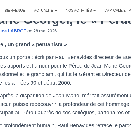
BIENVENUE
ACTUALITÉ
NOS ACTIVITÉS
L’AMICALE ET
rie Georgel, le « Peru
aude LABROT
on
28 mai 2026
l, un grand « peruanista »
us un portrait écrit par Raul Benavides directeur de Bu
 les apports et l’amour pour le Pérou de Jean Marie Georg
ionnel et le grand ami, qui fut le Gérant et Directeur d
e les années 90 et début 2000.
 après la disparition de Jean-Marie, méritait assurément 
hacun puisse redécouvrir la profondeur de cet hommage e
occupait au Pérou auprès de ses collègues, partenaires et
ait profondément humain, Raul Benavides retrace le par