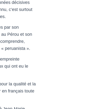
nnées décisives
nu, c’est surtout
es.
es par son
e au Pérou et son
u comprendre,
e « peruanista ».
’empreinte
x qui ont eu le
r la qualité et la
 en français toute
 à Jean-Marie