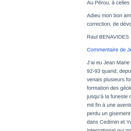
Au Pérou, à celles
Adieu
mon bon ami.
correction, de dév
Raul BENAVIDES
Commentaire de J
J’ai eu Jean Marie
92-93 quand, depuis
venais plusieurs f
formation des géol
jusqu’à la funeste
mit fin à une avent
perdu un gisement 
dans Cedimin et Ya
international qui po