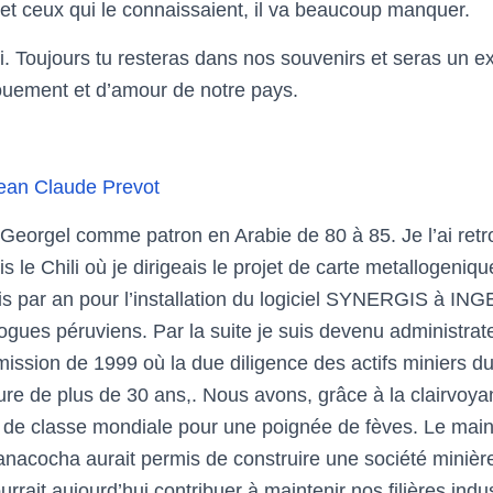
 et ceux qui le connaissaient, il va beaucoup manquer.
 Toujours tu resteras dans nos souvenirs et seras un 
ouement et d’amour de notre pays.
ean Claude Prevot
 Georgel comme patron en Arabie de 80 à 85. Je l’ai ret
 le Chili où je dirigeais le projet de carte metallogeniqu
ois par an pour l’installation du logiciel SYNERGIS à IN
ogues péruviens. Par la suite je suis devenu administra
 mission de 1999 où la due diligence des actifs miniers
ure de plus de 30 ans,. Nous avons, grâce à la clairvoya
de classe mondiale pour une poignée de fèves. Le main
nacocha aurait permis de construire une société minièr
urrait aujourd’hui contribuer à maintenir nos filières indus