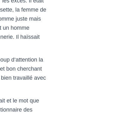
es excès. Il était
Josette, la femme de
. Homme juste mais
ait un homme
rie. Il haïssait
oup d’attention la
e et bon cherchant
 bien
travaillé avec
ait et le mot que
ctionnaire des