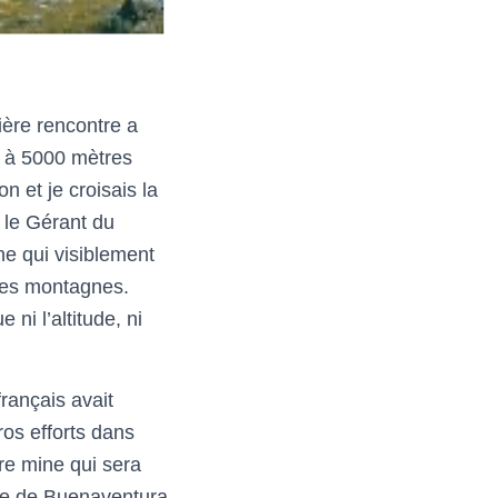
ère rencontre a
a à 5000 mètres
n et je croisais la
 le Gérant du
e qui visiblement
es montagnes.
i l’altitude, ni
rançais avait
ros efforts dans
ère mine qui sera
re
de Buenaventura