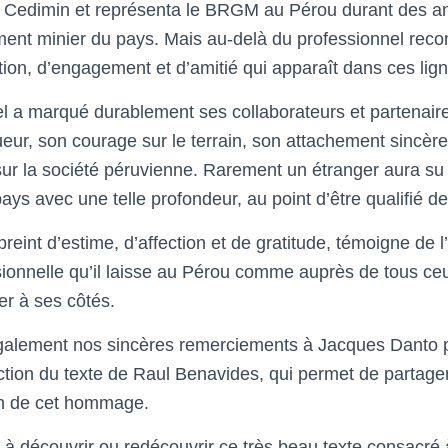
ea Cedimin et représenta le BRGM au Pérou durant des a
ent minier du pays. Mais au-delà du professionnel recon
ion, d’engagement et d’amitié qui apparaît dans ces lign
 a marqué durablement ses collaborateurs et partenair
gueur, son courage sur le terrain, son attachement sincèr
ur la société péruvienne. Rarement un étranger aura s
pays avec une telle profondeur, au point d’être qualifié d
int d’estime, d’affection et de gratitude, témoigne de l
ionnelle qu’il laisse au Pérou comme auprès de tous ceu
ler à ses côtés.
lement nos sincères remerciements à Jacques Danto pou
uction du texte de Raul Benavides, qui permet de partager
ion de cet hommage.
 à découvrir ou redécouvrir ce très beau texte consacré