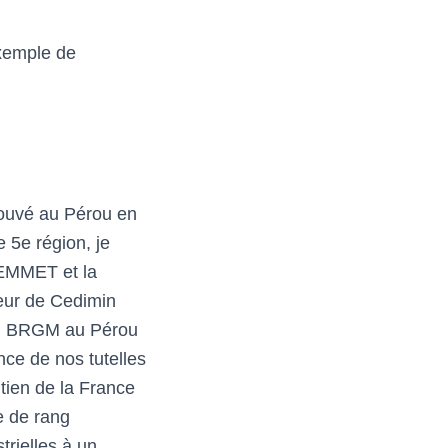
exemple de
rouvé au Pérou en
e 5e région, je
GEMMET et la
teur de Cedimin
 du BRGM au Pérou
nce de nos tutelles
tien de la France
e de rang
trielles à un