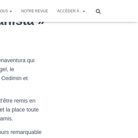
 VOUS
NOTRE REVUE
ACCÉDER À :
anista »
enaventura qui
el, le
e Cedimin et
d’être remis en
t la place toute
 amis.
cours remarquable