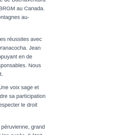
du BRGM au Canada.
montagnes au-
es réussites avec
e Yanacocha. Jean
appuyant
en de
esponsables. Nous
t.
Une voix sage et
re sa participation
specter le droit
e péruvienne, grand