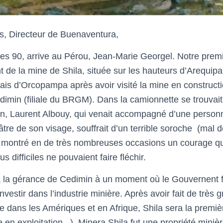
s, Directeur de Buenaventura,
s 90, arrive au Pérou, Jean-Marie Georgel. Notre premi
t de la mine de Shila, située sur les hauteurs d’Arequip
nais d’Orcopampa après avoir visité la mine en constructio
imin (filiale du BRGM). Dans la camionnette se trouvait
, Laurent Albouy, qui venait accompagné d’une personn
âtre de son visage, souffrait d’un terrible soroche
(mal d
montré en de très nombreuses occasions un courage que n
us difficiles ne pouvaient faire fléchir.
 la gérance de Cedimin à un moment où le Gouvernent f
nvestir dans l’industrie minière. Après avoir fait de très g
re dans les Amériques et en Afrique, Shila sera la premi
 en exploitation.
). Minera Shila fut une propriété miniè