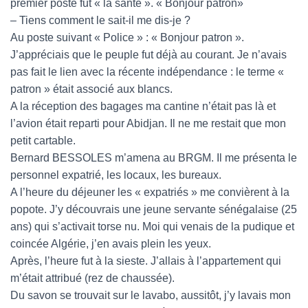
premier poste fut « la santé ». « Bonjour patron»
– Tiens comment le sait-il me dis-je ?
Au poste suivant « Police » : « Bonjour patron ».
J’appréciais que le peuple fut déjà au courant. Je n’avais
pas fait le lien avec la récente indépendance : le terme «
patron » était associé aux blancs.
A la réception des bagages ma cantine n’était pas là et
l’avion était reparti pour Abidjan. Il ne me restait que mon
petit cartable.
Bernard BESSOLES m’amena au BRGM. Il me présenta le
personnel expatrié, les locaux, les bureaux.
A l’heure du déjeuner les « expatriés » me convièrent à la
popote. J’y découvrais une jeune servante sénégalaise (25
ans) qui s’activait torse nu. Moi qui venais de la pudique et
coincée Algérie, j’en avais plein les yeux.
Après, l’heure fut à la sieste. J’allais à l’appartement qui
m’était attribué (rez de chaussée).
Du savon se trouvait sur le lavabo, aussitôt, j’y lavais mon