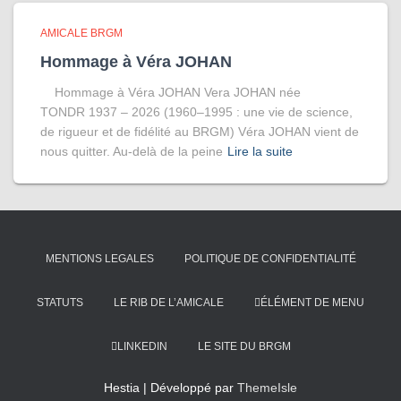
AMICALE BRGM
Hommage à Véra JOHAN
Hommage à Véra JOHAN Vera JOHAN née
TONDR 1937 – 2026 (1960–1995 : une vie de science,
de rigueur et de fidélité au BRGM) Véra JOHAN vient de
nous quitter. Au-delà de la peine
Lire la suite
MENTIONS LEGALES
POLITIQUE DE CONFIDENTIALITÉ
STATUTS
LE RIB DE L’AMICALE
ÉLÉMENT DE MENU
LINKEDIN
LE SITE DU BRGM
Hestia | Développé par
ThemeIsle