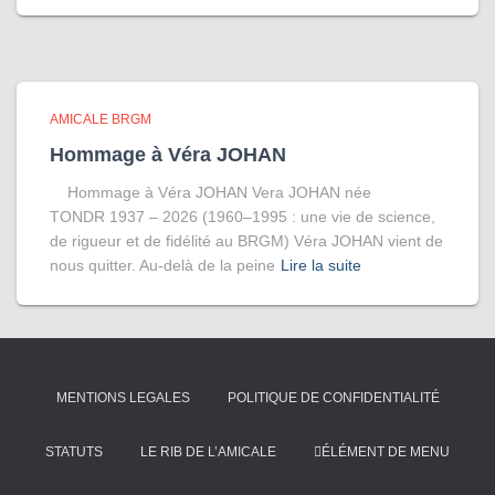
AMICALE BRGM
Hommage à Véra JOHAN
Hommage à Véra JOHAN Vera JOHAN née
TONDR 1937 – 2026 (1960–1995 : une vie de science,
de rigueur et de fidélité au BRGM) Véra JOHAN vient de
nous quitter. Au-delà de la peine
Lire la suite
MENTIONS LEGALES
POLITIQUE DE CONFIDENTIALITÉ
STATUTS
LE RIB DE L’AMICALE
ÉLÉMENT DE MENU